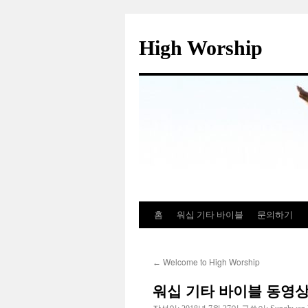
컨
텐
High Worship
츠
로
건
너
뛰
기
홈
워십 기타 바이블
문의하기
Welcome to High Worship
←
워십 기타 바이블 동영상