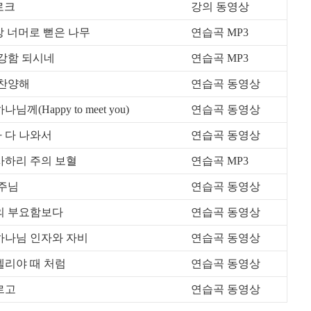
트로크
강의 동영상
 담장 너머로 뻗은 나무
연습곡 MP3
 때 강함 되시네
연습곡 MP3
서 찬양해
연습곡 동영상
나님께(Happy to meet you)
연습곡 동영상
들아 다 나와서
연습곡 동영상
수 감사하리 주의 보혈
연습곡 MP3
 주님
연습곡 동영상
 세상의 부요함보다
연습곡 동영상
으신 하나님 인자와 자비
연습곡 동영상
은 엘리야 때 처럼
연습곡 동영상
마르고
연습곡 동영상