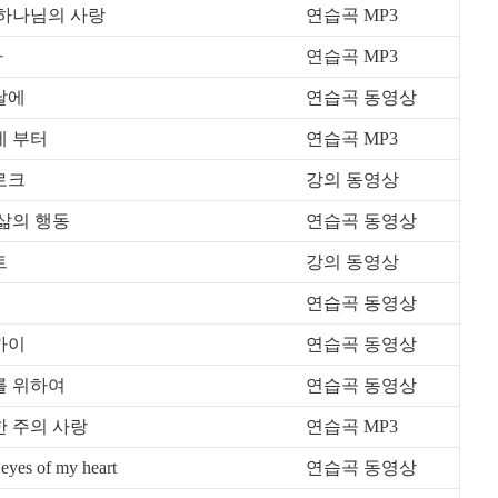
크신 하나님의 사랑
연습곡 MP3
다
연습곡 MP3
 날에
연습곡 동영상
는데 부터
연습곡 MP3
트로크
강의 동영상
든 삶의 행동
연습곡 동영상
트
강의 동영상
연습곡 동영상
가까이
연습곡 동영상
 나를 위하여
연습곡 동영상
 향한 주의 사랑
연습곡 MP3
yes of my heart
연습곡 동영상