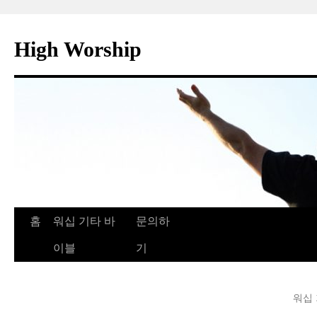
컨
텐
High Worship
츠
로
건
너
뛰
기
홈
워십 기타 바
문의하
이블
기
워십