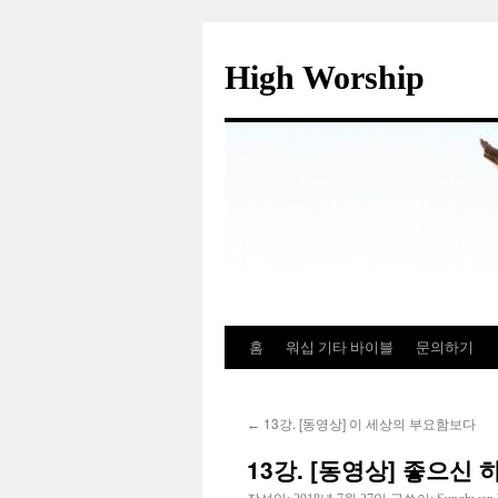
컨
텐
High Worship
츠
로
건
너
뛰
기
홈
워십 기타 바이블
문의하기
13강. [동영상] 이 세상의 부요함보다
←
13강. [동영상] 좋으신