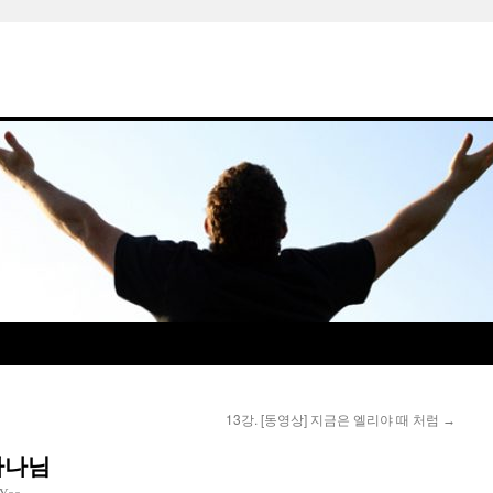
13강. [동영상] 지금은 엘리야 때 처럼
→
 하나님