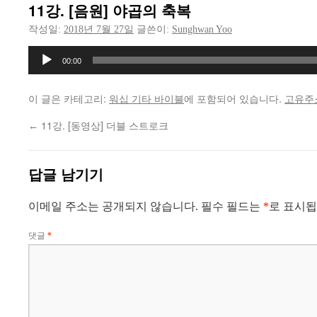
11강. [음원] 야곱의 축복
작성일:
2018년 7월 27일
글쓴이:
Sunghwan Yoo
오
00:00
디
오
이 글은 카테고리:
워십 기타 바이블
에 포함되어 있습니다.
고유주
플
레
11강. [동영상] 더블 스트로크
←
이
어
답글 남기기
이메일 주소는 공개되지 않습니다.
필수 필드는
*
로 표시
댓글
*