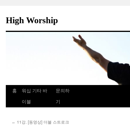
컨
텐
High Worship
츠
로
건
너
뛰
기
홈
워십 기타 바
문의하
이블
기
11강. [동영상] 더블 스트로크
←