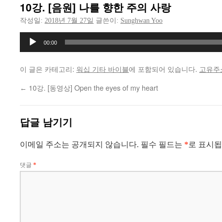
10강. [음원] 나를 향한 주의 사랑
작성일:
2018년 7월 27일
글쓴이:
Sunghwan Yoo
오
00:00
디
오
이 글은 카테고리:
워십 기타 바이블
에 포함되어 있습니다.
고유주
플
레
10강. [동영상] Open the eyes of my heart
←
이
어
답글 남기기
이메일 주소는 공개되지 않습니다.
필수 필드는
*
로 표시
댓글
*