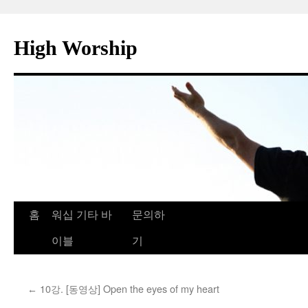
컨
텐
High Worship
츠
로
건
너
뛰
기
홈
워십 기타 바
문의하
이블
기
10강. [동영상] Open the eyes of my heart
←