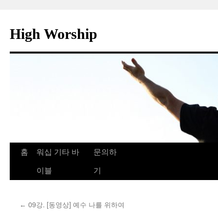
컨
텐
High Worship
츠
로
건
너
뛰
기
홈
워십 기타 바
문의하
이블
기
09강. [동영상] 예수 나를 위하여
←