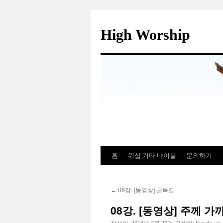
컨
텐
High Worship
츠
로
건
너
뛰
기
홈
워십 기타 바이블
문의하기
08강. [동영상] 골목길
←
08강. [동영상] 주께 가