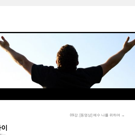
09강. [동영상] 예수 나를 위하여
→
까이