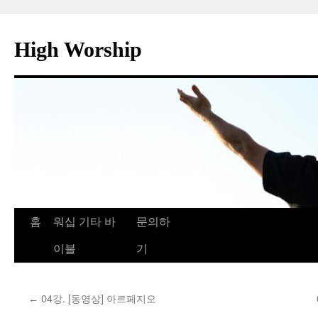
컨
텐
High Worship
츠
로
건
너
뛰
기
홈
워십 기타 바
문의하
이블
기
04강. [동영상] 아르페지오
←